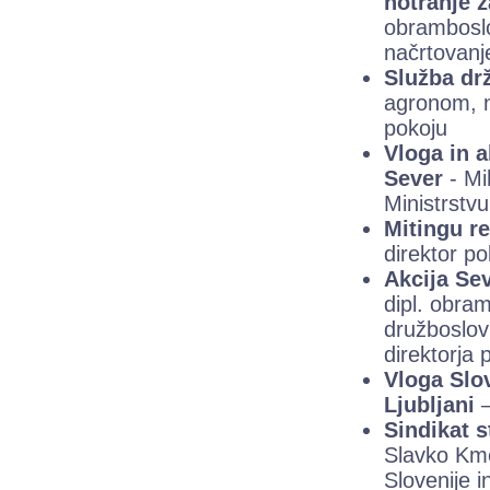
notranje z
obramboslo
načrtovan
Služba dr
agronom, n
pokoju
Vloga in a
Sever
- Mi
Ministrstv
Mitingu r
direktor po
Akcija Se
dipl. obram
družboslov
direktorja p
Vloga Slov
Ljubljani
Sindikat 
Slavko Kme
Slovenije i