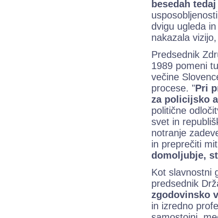
besedah tedaj
usposobljenosti
dvigu ugleda in
nakazala vizijo
Predsednik Zd
1989 pomeni tud
večine Slovence
procese. "
Pri p
za policijsko a
politične odloči
svet in republi
notranje zadeve 
in preprečiti mi
domoljubje, st
Kot slavnostni 
predsednik Dr
zgodovinsko v
in izredno prof
samostojni, me