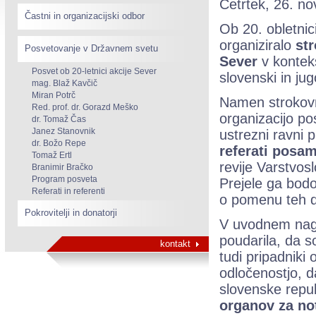
Četrtek, 26. n
Častni in organizacijski odbor
Ob 20. obletni
organiziralo
str
Posvetovanje v Državnem svetu
Sever
v konteks
Posvet ob 20-letnici akcije Sever
slovenski in ju
mag. Blaž Kavčič
Miran Potrč
Namen strokovn
Red. prof. dr. Gorazd Meško
organizacijo p
dr. Tomaž Čas
Janez Stanovnik
ustrezni ravni 
dr. Božo Repe
referati posam
Tomaž Ertl
revije Varstvos
Branimir Bračko
Program posveta
Prejele ga bodo
Referati in referenti
o pomenu teh d
Pokrovitelji in donatorji
V uvodnem nago
poudarila, da s
kontakt
tudi pripadniki
odločenostjo, d
slovenske repub
organov za no