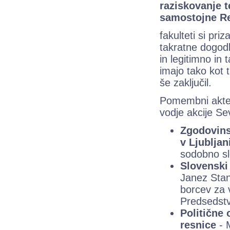
raziskovanje 
samostojne Re
fakulteti si pri
takratne dogodke
in legitimno in 
imajo tako kot t
še zaključil.
Pomembni akterj
vodje akcije Sev
Zgodovinsk
v Ljubljan
sodobno slo
Slovenski
Janez Stan
borcev za 
Predsedstv
Politične 
resnice
- 