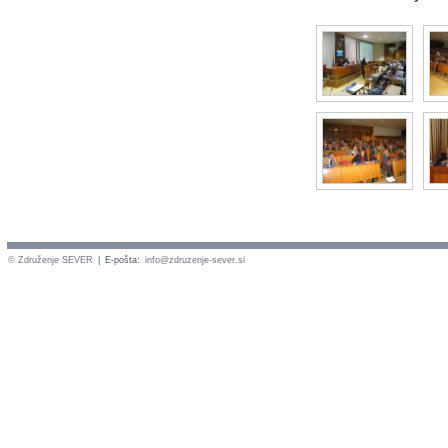
© Združenje SEVER
|
E-pošta:
info@zdruzenje-sever.si