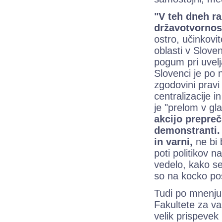
"V teh dneh ra
državotvornos
ostro, učinkovi
oblasti v Sloven
pogum pri uvelj
Slovenci je po 
zgodovini pravi
centralizacije i
je "prelom v gla
akcijo prepre
demonstranti.
in varni,
ne bi 
poti politikov n
vedelo, kako se
so na kocko post
Tudi po mnenju
Fakultete za va
velik prispevek