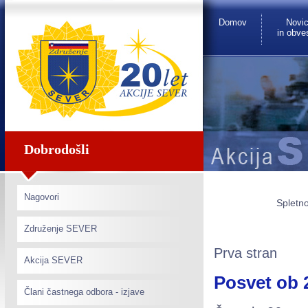
Domov
Novi
in obves
Dobrodošli
Nagovori
Spletno
Združenje SEVER
Prva stran
Akcija SEVER
Posvet ob 2
Člani častnega odbora - izjave