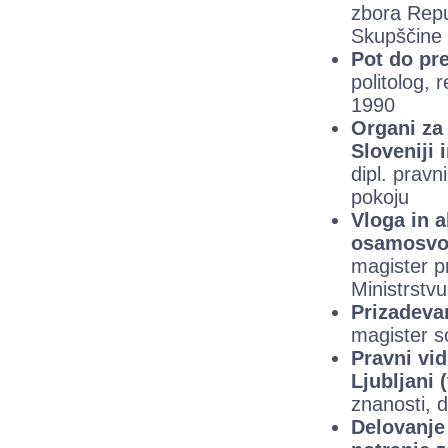
zbora Repu
Skupščine 
Pot do pre
politolog, 
1990
Organi za
Sloveniji 
dipl. prav
pokoju
Vloga in a
osamosvoj
magister p
Ministrstv
Prizadevan
magister so
Pravni vid
Ljubljani 
znanosti, 
Delovanje